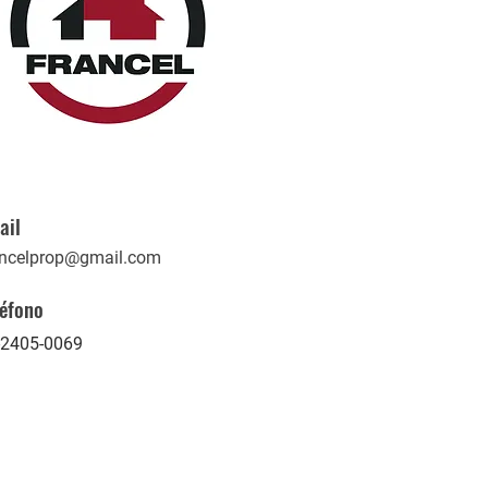
ail
ancelprop@gmail.com
léfono
-2405-0069