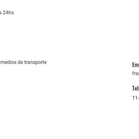
s 24hs.
 medios de transporte
Em
fr
Te
11