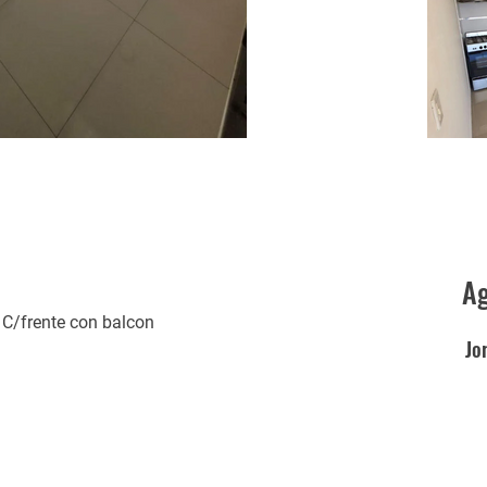
A
 C/frente con balcon
Jo